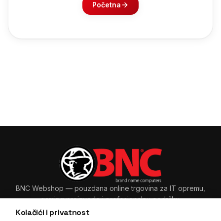
Početna
BNC Webshop
— pouzdana online trgovina za IT opremu,
gaming proizvode i profesionalnu podršku.
Kolačići i privatnost