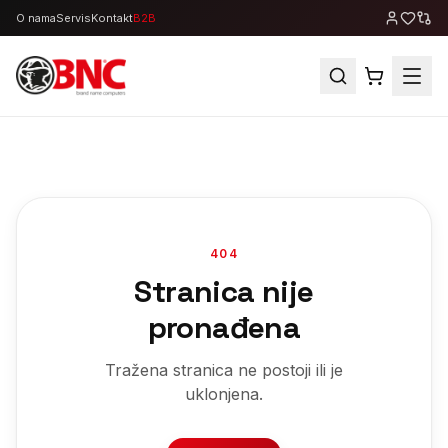
O nama
Servis
Kontakt
B2B
404
Stranica nije
pronađena
Tražena stranica ne postoji ili je
uklonjena.