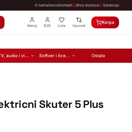
O nama
Servis
Kontakt
Brza dostava
Garancija
Korpa
Nalog
B2B
Lista
Uporedi
TV, audio i video
Softver i licence
Ostalo
ektricni Skuter 5 Plus