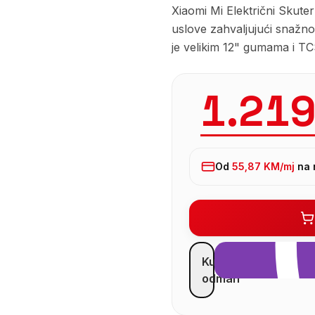
Xiaomi Mi Električni Skute
uslove zahvaljujući snaž
je velikim 12" gumama i T
1.21
Od
55,87 KM
/mj
na 
Kupi
odmah