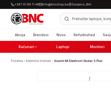
+387 61 89 11 48
info@bncshop.ba
Sarajevo, BiH
Pretraži proizvode
Akcija
Brendovi
Novo
Refurbished
Savj
Računari
Laptopi
Monitori
Početna
Električni trotineti
Xiaomi Mi Elektricni Skuter 5 Plus