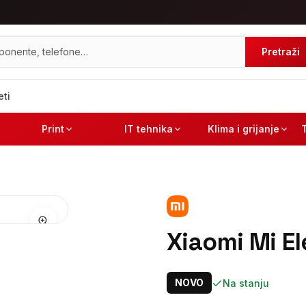
Pretraži
eti
Print
IT tehnika
Klima i grijanje
Xiaomi Mi El
NOVO
Na stanju