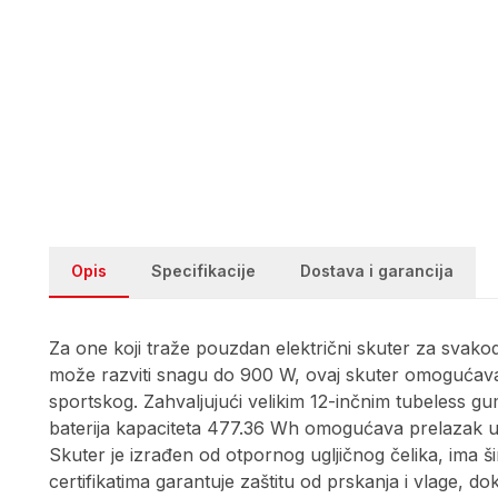
Opis
Specifikacije
Dostava i garancija
Za one koji traže pouzdan električni skuter za svakod
može razviti snagu do 900 W, ovaj skuter omogućava v
sportskog. Zahvaljujući velikim 12-inčnim tubeless g
baterija kapaciteta 477.36 Wh omogućava prelazak uda
Skuter je izrađen od otpornog ugljičnog čelika, ima š
certifikatima garantuje zaštitu od prskanja i vlage, 