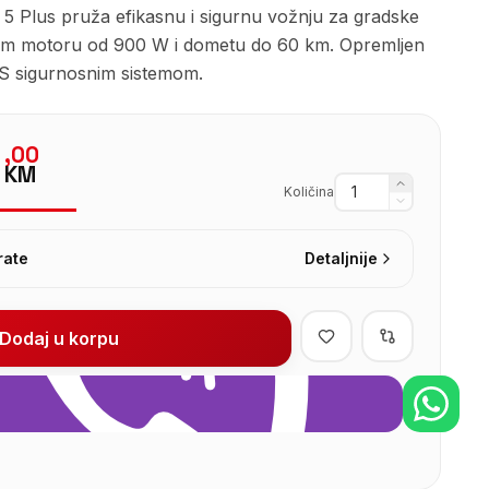
r 5 Plus pruža efikasnu i sigurnu vožnju za gradske
nom motoru od 900 W i dometu do 60 km. Opremljen
CS sigurnosnim sistemom.
9
,
00
KM
Količina
rate
Detaljnije
Dodaj u korpu