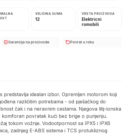
IMALNA
VELIČINA GUMA
VRSTA PROIZVODA
VOST
12
Elektricni
romobili
Garancija na proizvode
Povrat u roku
us predstavlja idealan izbor. Opremljen motorom koji
agođena različitim potrebama - od pješačkog do
bnost čak i na neravnim cestama. Njegova litij-ionska
i komforan povratak kući bez brige o punjenju.
oložaj tokom vožnje. Vodootpornost sa IPX5 i IPX6
čnica, zadnjeg E-ABS sistema i TCS protukliznog