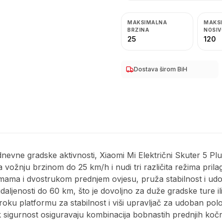
MAKSIMALNA
MAKS
BRZINA
NOSI
25
120
Dostava širom BiH
nevne gradske aktivnosti, Xiaomi Mi Električni Skuter 5 Pl
ožnju brzinom do 25 km/h i nudi tri različita režima pril
umama i dvostrukom prednjem ovjesu, pruža stabilnost i udo
ljenosti do 60 km, što je dovoljno za duže gradske ture il
iroku platformu za stabilnost i viši upravljač za udoban p
dok sigurnost osiguravaju kombinacija bobnastih prednjih ko