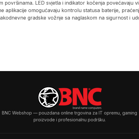
 površinama. LED svjetla i indikator kočenja povećavaju vidl
aplikacije omogućavaju kontrolu statusa baterije, praćenje 
vakodnevne gradske vožnje sa naglaskom na sigurnost i ud
BNC Webshop
— pouzdana online trgovina za IT opremu, gaming
proizvode i profesionalnu podršku.