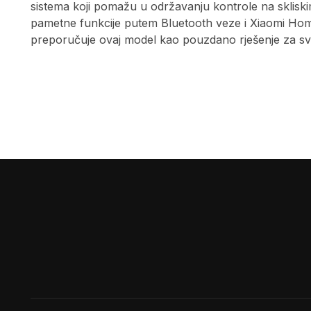
sistema koji pomažu u održavanju kontrole na skliskim
pametne funkcije putem Bluetooth veze i Xiaomi Home 
preporučuje ovaj model kao pouzdano rješenje za s