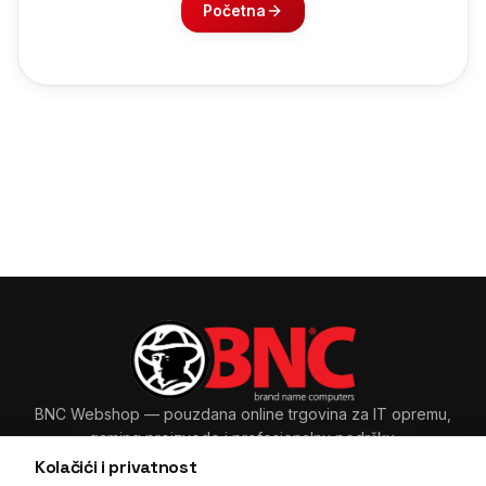
Početna
BNC Webshop
— pouzdana online trgovina za IT opremu,
gaming proizvode i profesionalnu podršku.
Kolačići i privatnost