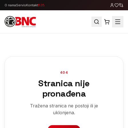
O nama
Servis
Kontakt
B2B
404
Stranica nije
pronađena
Tražena stranica ne postoji ili je
uklonjena.