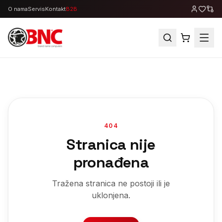
O nama
Servis
Kontakt
B2B
404
Stranica nije
pronađena
Tražena stranica ne postoji ili je
uklonjena.