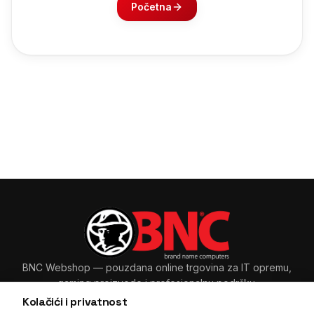
Početna
BNC Webshop
— pouzdana online trgovina za IT opremu,
gaming proizvode i profesionalnu podršku.
Kolačići i privatnost