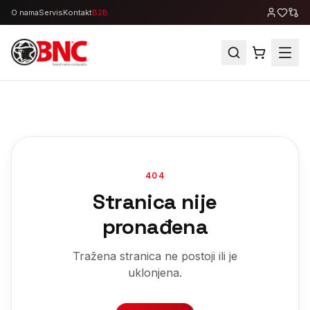
O nama
Servis
Kontakt
B2B
404
Stranica nije
pronađena
Tražena stranica ne postoji ili je
uklonjena.