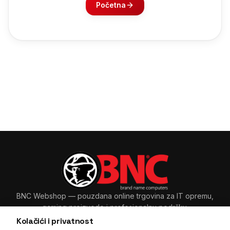
Početna
BNC Webshop
— pouzdana online trgovina za IT opremu,
gaming proizvode i profesionalnu podršku.
Kolačići i privatnost