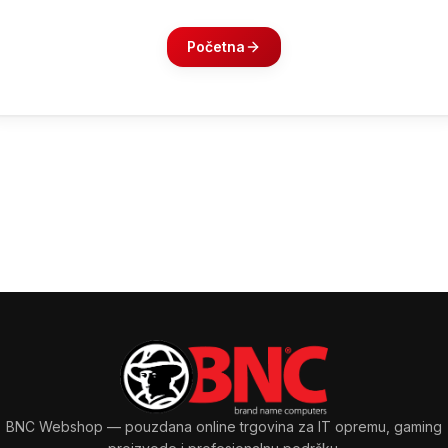
Početna
BNC Webshop
— pouzdana online trgovina za IT opremu, gaming