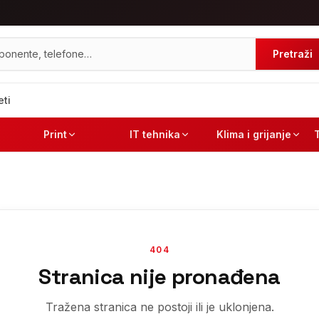
Pretraži
eti
Print
IT tehnika
Klima i grijanje
404
Stranica nije pronađena
Tražena stranica ne postoji ili je uklonjena.