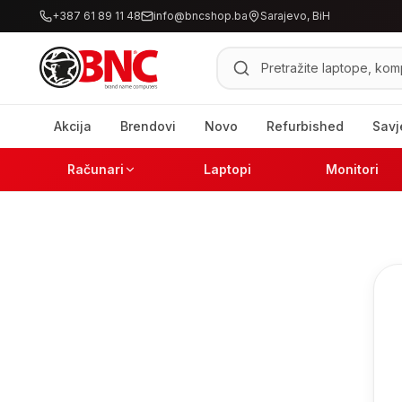
+387 61 89 11 48
info@bncshop.ba
Sarajevo, BiH
Pretraži proizvode
Akcija
Brendovi
Novo
Refurbished
Savj
Računari
Laptopi
Monitori