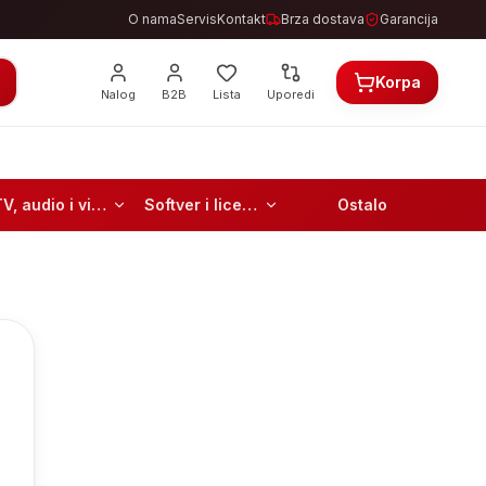
O nama
Servis
Kontakt
Brza dostava
Garancija
Korpa
Nalog
B2B
Lista
Uporedi
TV, audio i video
Softver i licence
Ostalo