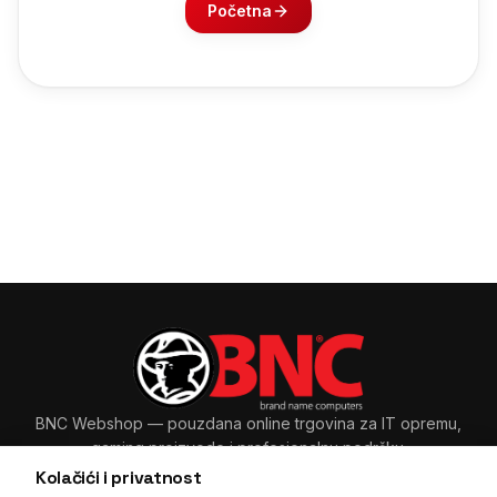
Početna
BNC Webshop
— pouzdana online trgovina za IT opremu,
gaming proizvode i profesionalnu podršku.
Kolačići i privatnost