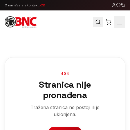
O nama
Servis
Kontakt
B2B
404
Stranica nije
pronađena
Tražena stranica ne postoji ili je
uklonjena.