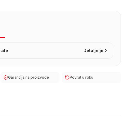
rate
Detaljnije
Garancija na proizvode
Povrat u roku