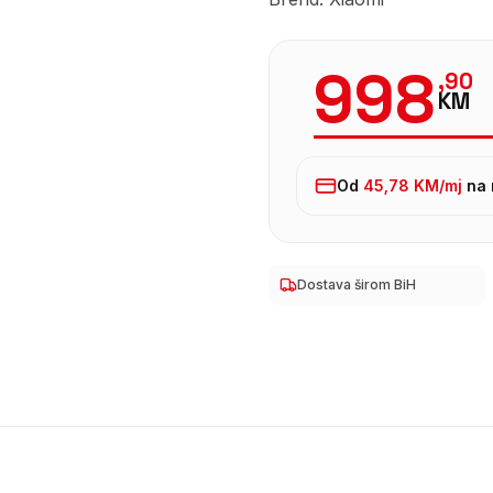
998
,
90
KM
Od
45,78 KM
/mj
na 
Dostava širom BiH