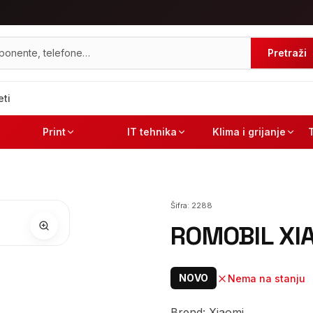
Pretraži
eti
Print
IT tehnika
Klima i grijanje
Šifra:
2288
ROMOBIL XIA
NOVO
Nema na stanju
Brend: Xiaomi