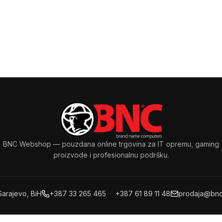
BNC Webshop
— pouzdana online trgovina za IT opremu, gaming
proizvode i profesionalnu podršku.
Sarajevo, BiH
+387 33 265 465
·
+387 61 89 11 48
prodaja@bnc