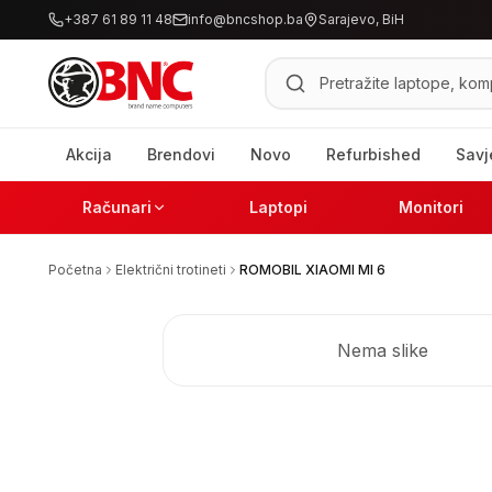
+387 61 89 11 48
info@bncshop.ba
Sarajevo, BiH
Pretraži proizvode
Akcija
Brendovi
Novo
Refurbished
Savj
Računari
Laptopi
Monitori
Početna
Električni trotineti
ROMOBIL XIAOMI MI 6
Nema slike