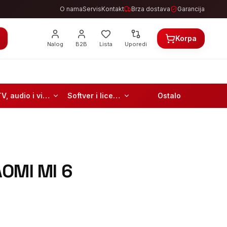
O nama
Servis
Kontakt
Brza dostava
Garancija
Korpa
Nalog
B2B
Lista
Uporedi
TV, audio i video
Softver i licence
Ostalo
OMI MI 6