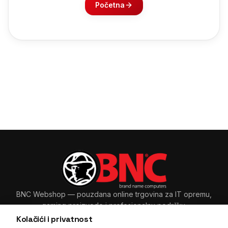
Početna
BNC Webshop
— pouzdana online trgovina za IT opremu,
gaming proizvode i profesionalnu podršku.
Kolačići i privatnost