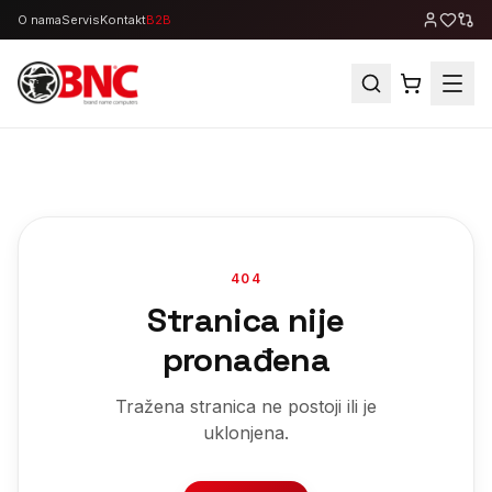
O nama
Servis
Kontakt
B2B
404
Stranica nije
pronađena
Tražena stranica ne postoji ili je
uklonjena.