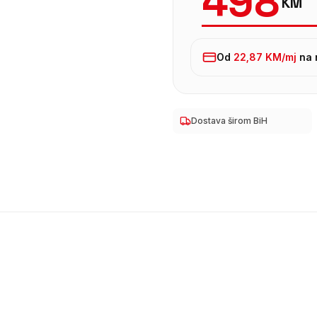
498
KM
Od
22,87 KM
/mj
na 
Dostava širom BiH