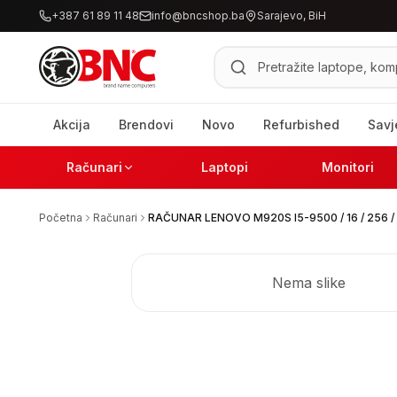
+387 61 89 11 48
info@bncshop.ba
Sarajevo, BiH
Pretraži proizvode
Akcija
Brendovi
Novo
Refurbished
Savj
Računari
Laptopi
Monitori
Početna
Računari
RAČUNAR LENOVO M920S I5-9500 / 16 / 256 
Nema slike