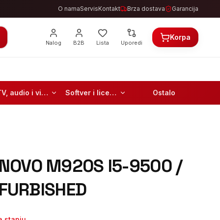
O nama
Servis
Kontakt
Brza dostava
Garancija
Korpa
Nalog
B2B
Lista
Uporedi
TV, audio i video
Softver i licence
Ostalo
NOVO M920S I5-9500 /
REFURBISHED
 stanju