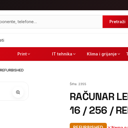
Pretraži
eti
Print
IT tehnika
Klima i grijanje
/ REFURBISHED
Šifra:
2355
RAČUNAR LE
16 / 256 / 
REFURBISHED
Nema na