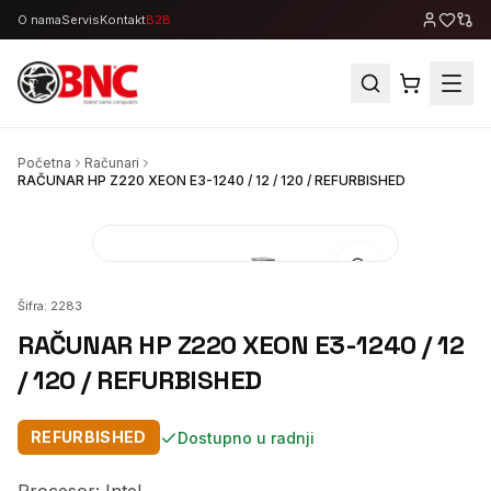
O nama
Servis
Kontakt
B2B
Početna
Računari
RAČUNAR HP Z220 XEON E3-1240 / 12 / 120 / REFURBISHED
Šifra:
2283
RAČUNAR HP Z220 XEON E3-1240 / 12
/ 120 / REFURBISHED
REFURBISHED
Dostupno u radnji