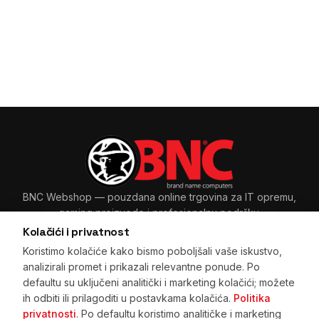
BNC Webshop
— pouzdana online trgovina za IT opremu,
gaming proizvode i profesionalnu podršku.
Kolačići i privatnost
Koristimo kolačiće kako bismo poboljšali vaše iskustvo,
analizirali promet i prikazali relevantne ponude. Po
Sarajevo, BiH
+387 33 265 465
·
+387 61 89 11 48
defaultu su uključeni analitički i marketing kolačići; možete
prodaja@bnc.ba
ih odbiti ili prilagoditi u postavkama kolačića.
Politika
privatnosti
. Po defaultu koristimo analitičke i marketing