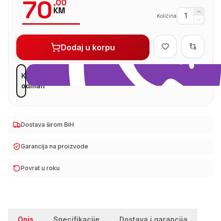
70
,
00
KM
Količina
Dodaj u korpu
Kupi
odmah
Dostava širom BiH
Garancija na proizvode
Povrat u roku
Opis
Specifikacije
Dostava i garancija