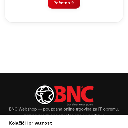
Početna
BNC Webshop
— pouzdana online trgovina za IT opremu,
gaming proizvode i profesionalnu podršku.
Kolačići i privatnost