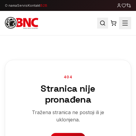
O nama
Servis
Kontakt
B2B
404
Stranica nije
pronađena
Tražena stranica ne postoji ili je
uklonjena.