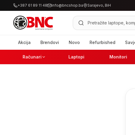
+387 61 89 11 48
info@bncshop.ba
Sarajevo, BiH
Pretraži proizvode
Akcija
Brendovi
Novo
Refurbished
Savj
Računari
Laptopi
Monitori