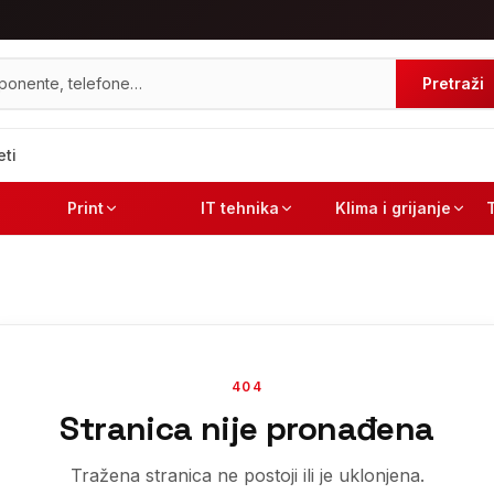
Pretraži
eti
Print
IT tehnika
Klima i grijanje
404
Stranica nije pronađena
Tražena stranica ne postoji ili je uklonjena.