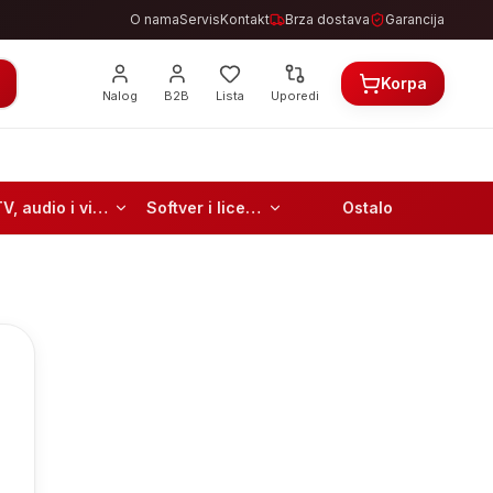
O nama
Servis
Kontakt
Brza dostava
Garancija
Korpa
Nalog
B2B
Lista
Uporedi
TV, audio i video
Softver i licence
Ostalo