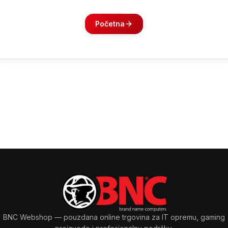
Početna
BNC Webshop
— pouzdana online trgovina za IT opremu, gaming