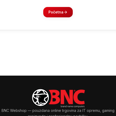
Početna
BNC Webshop
— pouzdana online trgovina za IT opremu, gaming