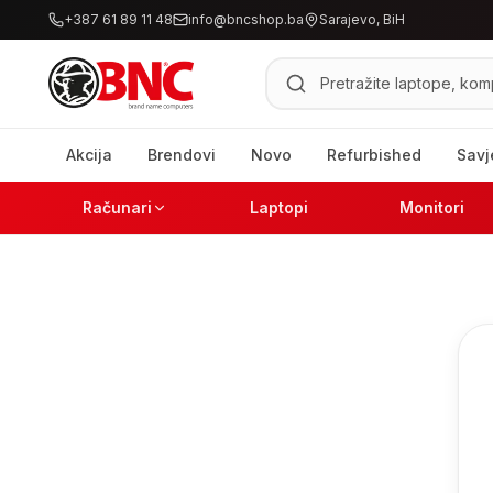
+387 61 89 11 48
info@bncshop.ba
Sarajevo, BiH
Pretraži proizvode
Akcija
Brendovi
Novo
Refurbished
Savj
Računari
Laptopi
Monitori