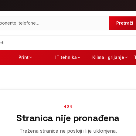
Pretraži
eti
Print
IT tehnika
Klima i grijanje
404
Stranica nije pronađena
Tražena stranica ne postoji ili je uklonjena.