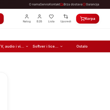
O nama
Servis
Kontakt
Brza dostava
Garancija
Korpa
Nalog
B2B
Lista
Uporedi
TV, audio i video
Softver i licence
Ostalo