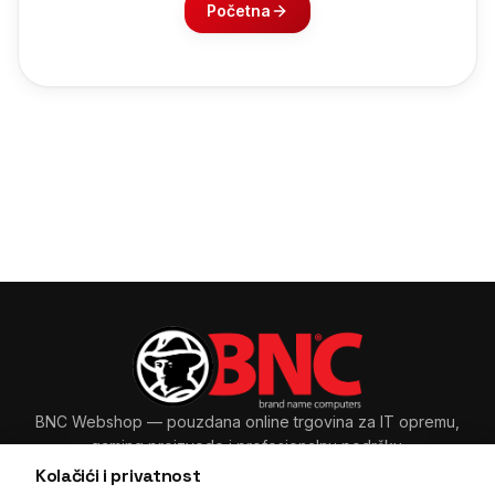
Početna
BNC Webshop
— pouzdana online trgovina za IT opremu,
gaming proizvode i profesionalnu podršku.
Kolačići i privatnost