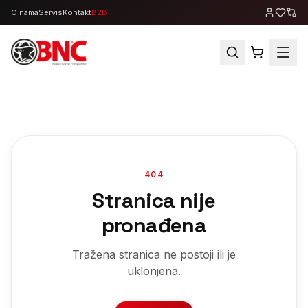
O nama
Servis
Kontakt
B2B
404
Stranica nije
pronađena
Tražena stranica ne postoji ili je
uklonjena.