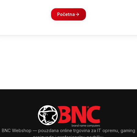
Početna
BNC Webshop
— pouzdana online trgovina za IT opremu, gaming