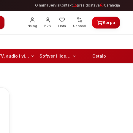
O nama
Servis
Kontakt
Brza dostava
Garancija
Korpa
Nalog
B2B
Lista
Uporedi
TV, audio i video
Softver i licence
Ostalo