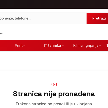
Pretraži
eti
Print
IT tehnika
Klima i grijanje
404
Stranica nije pronađena
Tražena stranica ne postoji ili je uklonjena.