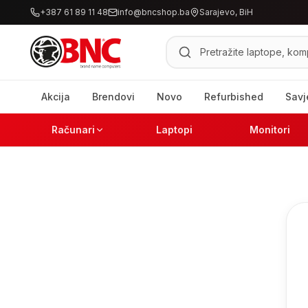
+387 61 89 11 48
info@bncshop.ba
Sarajevo, BiH
Pretraži proizvode
Akcija
Brendovi
Novo
Refurbished
Savj
Računari
Laptopi
Monitori