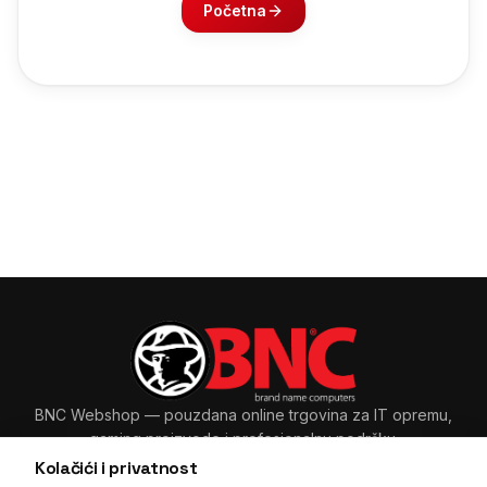
Početna
BNC Webshop
— pouzdana online trgovina za IT opremu,
gaming proizvode i profesionalnu podršku.
Kolačići i privatnost