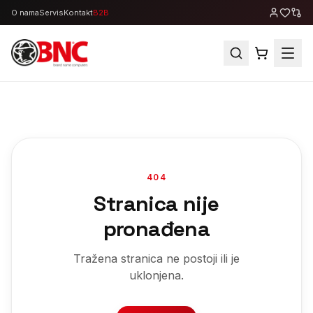
O nama
Servis
Kontakt
B2B
404
Stranica nije
pronađena
Tražena stranica ne postoji ili je
uklonjena.