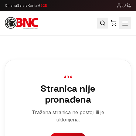
O nama
Servis
Kontakt
B2B
404
Stranica nije
pronađena
Tražena stranica ne postoji ili je
uklonjena.