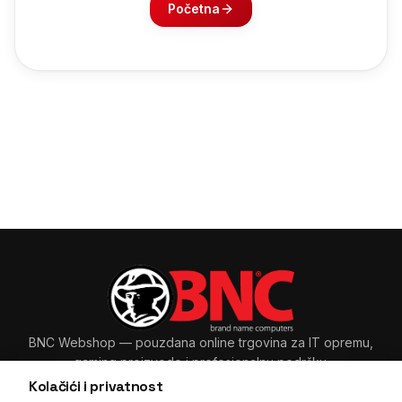
Početna
BNC Webshop
— pouzdana online trgovina za IT opremu,
gaming proizvode i profesionalnu podršku.
Kolačići i privatnost