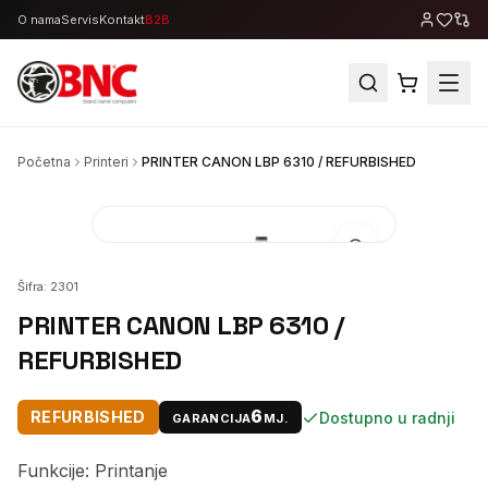
O nama
Servis
Kontakt
B2B
Početna
Printeri
PRINTER CANON LBP 6310 / REFURBISHED
Šifra:
2301
PRINTER CANON LBP 6310 /
REFURBISHED
6
REFURBISHED
Dostupno u radnji
GARANCIJA
MJ.
Funkcije: Printanje