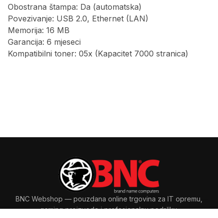
Obostrana štampa: Da (automatska)
Povezivanje: USB 2.0, Ethernet (LAN)
Memorija: 16 MB
Garancija: 6 mjeseci
Kompatibilni toner: 05x (Kapacitet 7000 stranica)
BNC Webshop
— pouzdana online trgovina za IT opremu,
gaming proizvode i profesionalnu podršku.