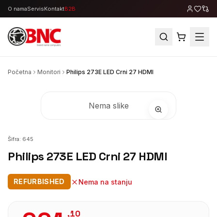
O nama
Servis
Kontakt
B2B
Početna
Monitori
Philips 273E LED Crni 27 HDMI
Nema slike
Šifra:
645
Philips 273E LED Crni 27 HDMI
REFURBISHED
Nema na stanju
,
10