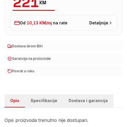
221
KM
Od
10,13 KM
/mj
na rate
Detaljnije
Dostava širom BiH
Garancija na proizvode
Povrat u roku
Opis
Specifikacije
Dostava i garancija
Opis proizvoda trenutno nije dostupan.