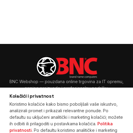
BNC Webshop
— pouzdana online trgovina za IT opremu,
gaming proizvode i profesionalnu podršku.
Kolačići i privatnost
Koristimo kolačiće kako bismo poboljšali vaše iskustvo,
analizirali promet i prikazali relevantne ponude. Po
Sarajevo, BiH
+387 33 265 465
·
+387 61 89 11 48
defaultu su uključeni analitički i marketing kolačići; možete
prodaja@bnc.ba
ih odbiti ili prilagoditi u postavkama kolačića.
Politika
privatnosti
. Po defaultu koristimo analitičke i marketing