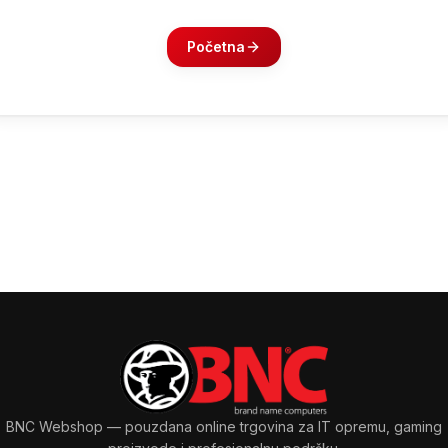
Početna
BNC Webshop
— pouzdana online trgovina za IT opremu, gaming