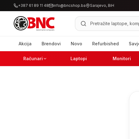
+387 61 89 11 48
info@bncshop.ba
Sarajevo, BiH
Pretraži proizvode
Akcija
Brendovi
Novo
Refurbished
Savj
Računari
Laptopi
Monitori