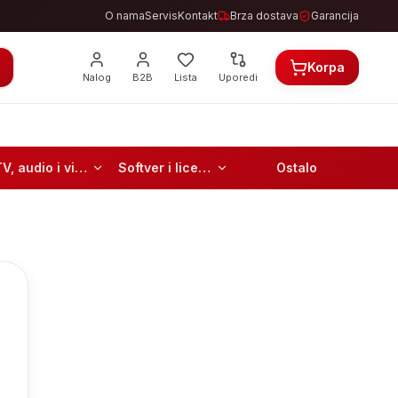
O nama
Servis
Kontakt
Brza dostava
Garancija
Korpa
Nalog
B2B
Lista
Uporedi
TV, audio i video
Softver i licence
Ostalo