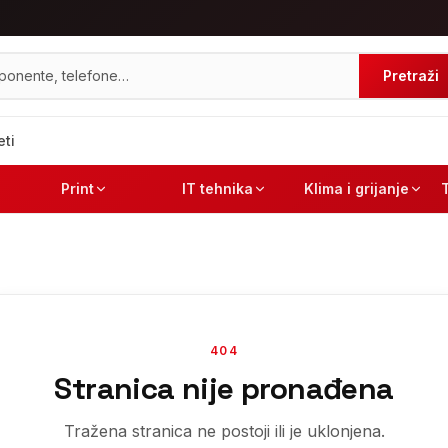
Pretraži
eti
Print
IT tehnika
Klima i grijanje
404
Stranica nije pronađena
Tražena stranica ne postoji ili je uklonjena.