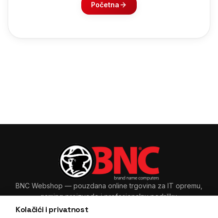
Početna
BNC Webshop
— pouzdana online trgovina za IT opremu,
gaming proizvode i profesionalnu podršku.
Kolačići i privatnost