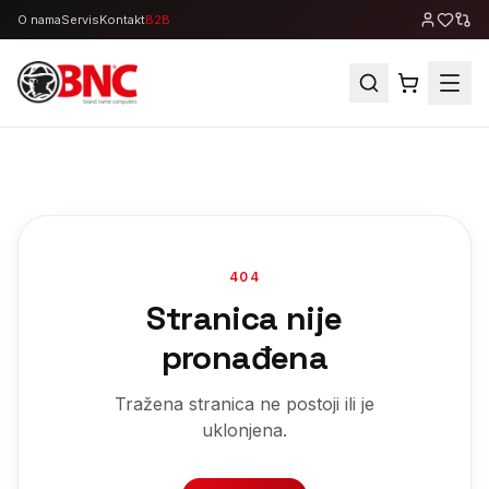
O nama
Servis
Kontakt
B2B
404
Stranica nije
pronađena
Tražena stranica ne postoji ili je
uklonjena.