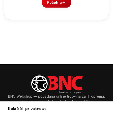
Početna
BNC Webshop
— pouzdana online trgovina za IT opremu,
gaming proizvode i profesionalnu podršku.
Kolačići i privatnost