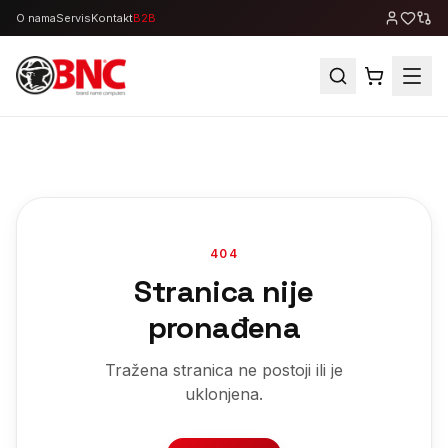
O nama
Servis
Kontakt
B2B
404
Stranica nije
pronađena
Tražena stranica ne postoji ili je
uklonjena.