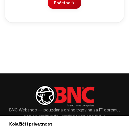
Početna
BNC Webshop
— pouzdana online trgovina za IT opremu,
gaming proizvode i profesionalnu podršku.
Kolačići i privatnost