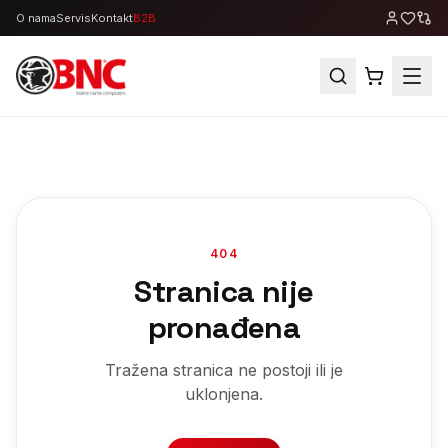
O nama
Servis
Kontakt
B2B
404
Stranica nije
pronađena
Tražena stranica ne postoji ili je
uklonjena.