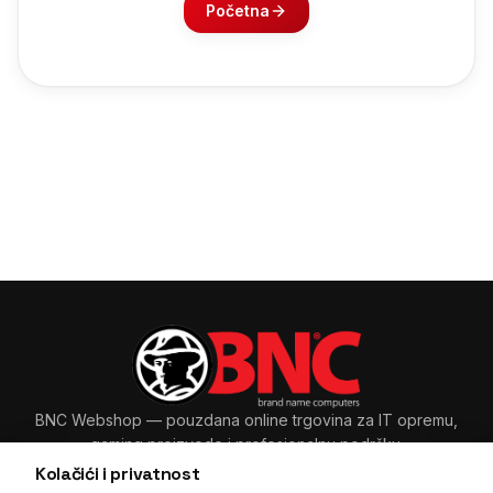
Početna
BNC Webshop
— pouzdana online trgovina za IT opremu,
gaming proizvode i profesionalnu podršku.
Kolačići i privatnost