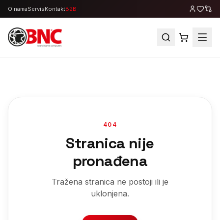
O nama
Servis
Kontakt
B2B
404
Stranica nije
pronađena
Tražena stranica ne postoji ili je
uklonjena.