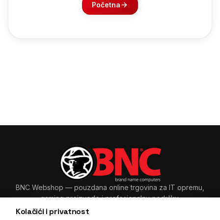
Početna
BNC Webshop
— pouzdana online trgovina za IT opremu,
gaming proizvode i profesionalnu podršku.
Kolačići i privatnost