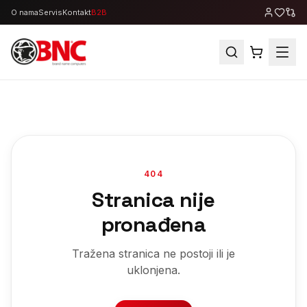
O nama
Servis
Kontakt
B2B
404
Stranica nije
pronađena
Tražena stranica ne postoji ili je
uklonjena.