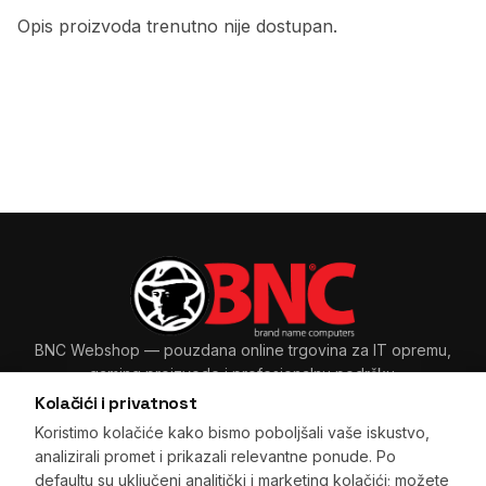
Opis proizvoda trenutno nije dostupan.
BNC Webshop
— pouzdana online trgovina za IT opremu,
gaming proizvode i profesionalnu podršku.
Kolačići i privatnost
Koristimo kolačiće kako bismo poboljšali vaše iskustvo,
analizirali promet i prikazali relevantne ponude. Po
Sarajevo, BiH
+387 33 265 465
·
+387 61 89 11 48
defaultu su uključeni analitički i marketing kolačići; možete