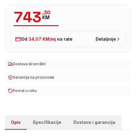
743
,
30
KM
Od
34,07 KM
/mj
na rate
Detaljnije
Dostava širom BiH
Garancija na proizvode
Povrat u roku
Opis
Specifikacije
Dostava i garancija