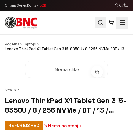
O nama
Servis
Kontakt
B2B
Početna
Laptopi
Lenovo ThinkPad X1 Tablet Gen 3 i5-8350U / 8 / 256 NVMe / BT / 13 / touch
Nema slike
Šifra:
617
Lenovo ThinkPad X1 Tablet Gen 3 i5-
8350U / 8 / 256 NVMe / BT / 13 /
touch
REFURBISHED
Nema na stanju