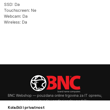
SSD: Da
Touchscreen: Ne
Webcam: Da
Wireless: Da
BNC Webshop
— pouzdana online trgovina za IT opremu,
gaming proizvode i profesionalnu podršku.
Kolačići i privatnost