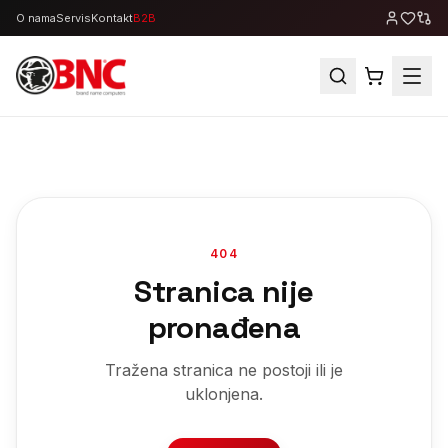
O nama
Servis
Kontakt
B2B
404
Stranica nije
pronađena
Tražena stranica ne postoji ili je
uklonjena.