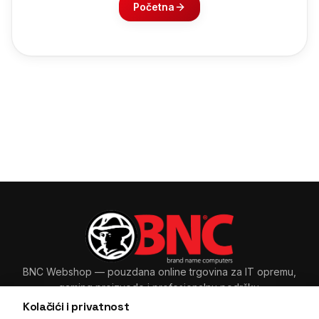
Početna
BNC Webshop
— pouzdana online trgovina za IT opremu,
gaming proizvode i profesionalnu podršku.
Kolačići i privatnost