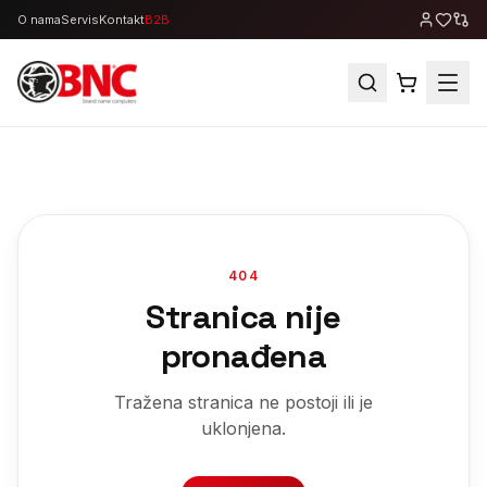
O nama
Servis
Kontakt
B2B
404
Stranica nije
pronađena
Tražena stranica ne postoji ili je
uklonjena.