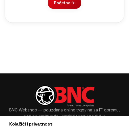
Početna
BNC Webshop
— pouzdana online trgovina za IT opremu,
gaming proizvode i profesionalnu podršku.
Kolačići i privatnost