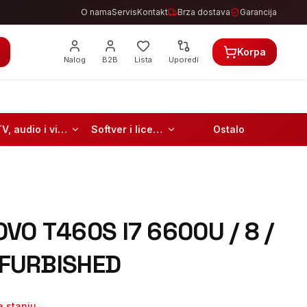
O nama
Servis
Kontakt
Brza dostava
Garancija
Korpa
Nalog
B2B
Lista
Uporedi
TV, audio i video
Softver i licence
Ostalo
VO T460S I7 6600U / 8 /
REFURBISHED
 stanju