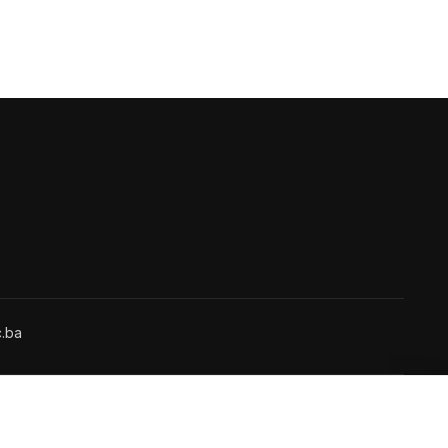
.ba
kt
·
Dostava
·
Povrat
·
Garancija