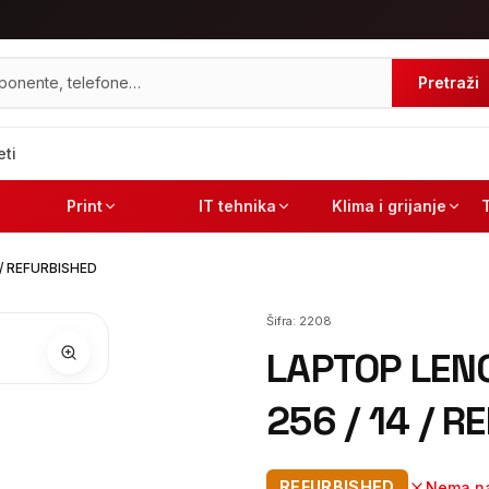
Pretraži
eti
Print
IT tehnika
Klima i grijanje
 / REFURBISHED
Šifra:
2208
LAPTOP LENO
256 / 14 / 
REFURBISHED
Nema na