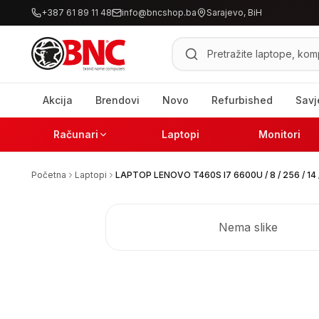
+387 61 89 11 48
info@bncshop.ba
Sarajevo, BiH
Pretraži proizvode
Akcija
Brendovi
Novo
Refurbished
Savj
Računari
Laptopi
Monitori
Početna
Laptopi
LAPTOP LENOVO T460S I7 6600U / 8 / 256 / 14
Nema slike