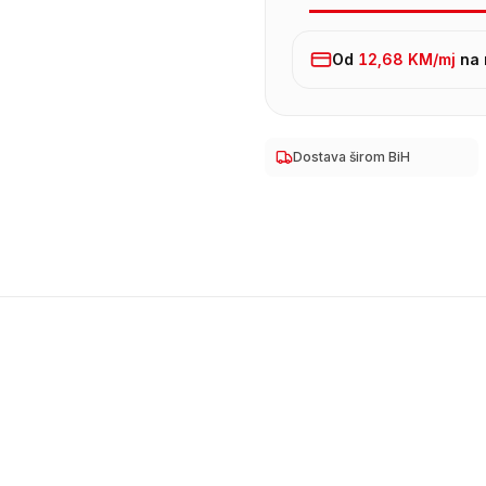
Od
12,68 KM
/mj
na 
Dostava širom BiH