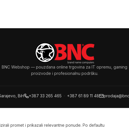
BNC Webshop
— pouzdana online trgovina za IT opremu, gaming
proizvode i profesionalnu podršku.
Sarajevo, BiH
+387 33 265 465
·
+387 61 89 11 48
prodaja@bnc
povina na rate
·
Prijava
·
Registracija
·
Moje narudžbe
·
Konta
zirali promet i prikazali relevantne ponude. Po defaultu