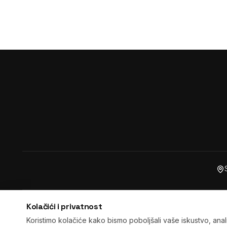
Kolačići i privatnost
Početna
·
Pretraga
·
Korpa
·
Ku
Koristimo kolačiće kako bismo poboljšali vaše iskustvo, anali