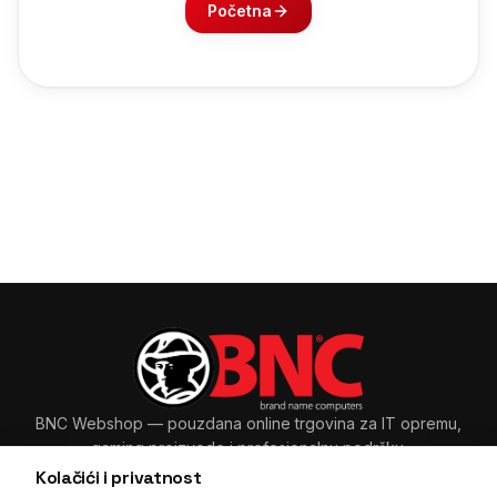
Početna
BNC Webshop
— pouzdana online trgovina za IT opremu,
gaming proizvode i profesionalnu podršku.
Kolačići i privatnost