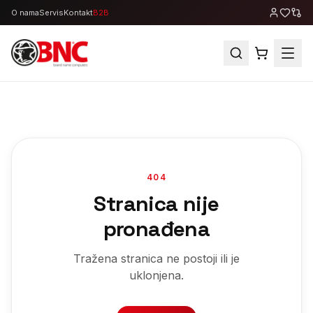
O nama
Servis
Kontakt
B2B
404
Stranica nije
pronađena
Tražena stranica ne postoji ili je
uklonjena.