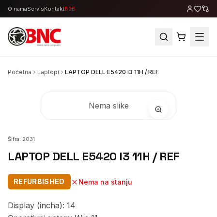
O nama
Servis
Kontakt
B2B
Početna
Laptopi
LAPTOP DELL E5420 I3 11H / REF
Nema slike
Šifra:
2031
LAPTOP DELL E5420 I3 11H / REF
REFURBISHED
Nema na stanju
Display (incha): 14