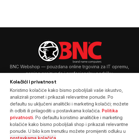
BNC Webshop
— pouzdana online trgovina za IT opremu,
gaming proizvode i profesionalnu podršku.
Kolačići i privatnost
Koristimo kolačiće kako bismo poboljšali vaše iskustvo,
analizirali promet i prikazali relevantne ponude. Po
Sarajevo, BiH
+387 33 265 465
·
+387 61 89 11 48
defaultu su uključeni analitički i marketing kolačići; možete
prodaja@bnc.ba
ih odbiti ili prilagoditi u postavkama kolačića.
Politika
privatnosti
. Po defaultu koristimo analitičke i marketing
kolačiće kako bismo poboljšali shop i prikazali relevantne
ponude. U bilo kom trenutku možete promijeniti odluku u
Početna
·
Pretraga
·
Korpa
·
Kupovina na rate
·
Prijava
postavkama kolačića
.