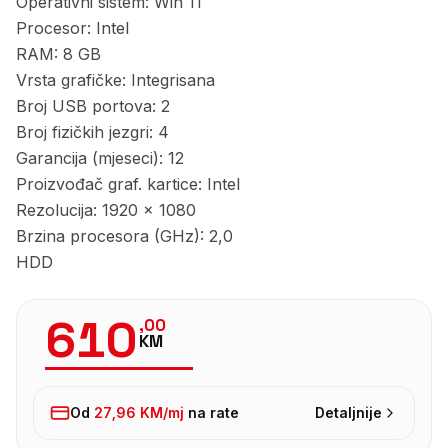
Operativni sistem: Win 11
Procesor: Intel
RAM: 8 GB
Vrsta grafičke: Integrisana
Broj USB portova: 2
Broj fizičkih jezgri: 4
Garancija (mjeseci): 12
Proizvođač graf. kartice: Intel
Rezolucija: 1920 x 1080
Brzina procesora (GHz): 2,0
HDD
610
,
00
KM
Od
27,96 KM
/mj
na rate
Detaljnije