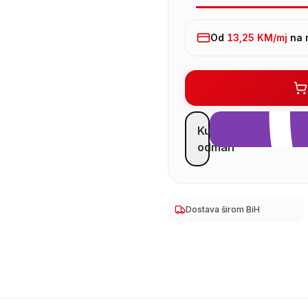
Od
13,25 KM
/mj
na 
Kupi
odmah
Dostava širom BiH