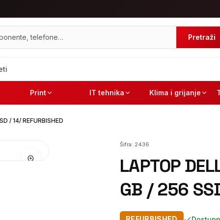
Pretraži
eti
Print
IT tehnika
Klima i grijanje
SD / 14/ REFURBISHED
Šifra:
2436
LAPTOP DELL
GB /
REFURBISHED
Dostupn