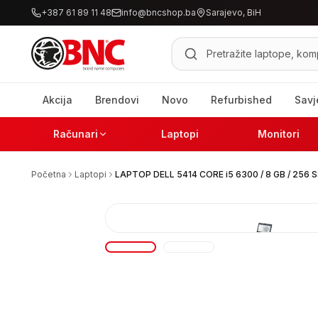
+387 61 89 11 48
info@bncshop.ba
Sarajevo, BiH
Pretraži proizvode
Akcija
Brendovi
Novo
Refurbished
Savj
Računari
Laptopi
Monitori
Početna
Laptopi
LAPTOP DELL 5414 CORE i5 6300 / 8 GB / 256 S