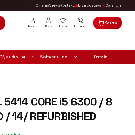
O nama
Servis
Kontakt
Brza dostava
Garancija
Korpa
Nalog
B2B
Lista
Uporedi
TV, audio i video
Softver i licence
Ostalo
 5414 CORE i5 6300 / 8
 256 SSD / 14/ REFURBISHED
o u radnji