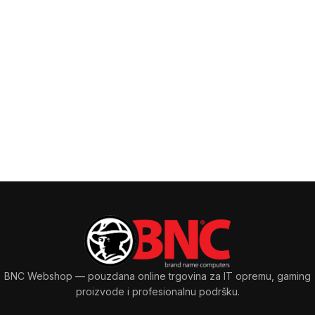
BNC Webshop
— pouzdana online trgovina za IT opremu, gaming
proizvode i profesionalnu podršku.