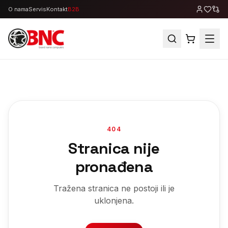
O nama
Servis
Kontakt
B2B
404
Stranica nije
pronađena
Tražena stranica ne postoji ili je
uklonjena.