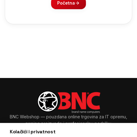
Početna
BNC Webshop
— pouzdana online trgovina za IT opremu,
gaming proizvode i profesionalnu podršku.
Kolačići i privatnost