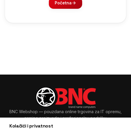
Početna
BNC Webshop
— pouzdana online trgovina za IT opremu,
gaming proizvode i profesionalnu podršku.
Kolačići i privatnost