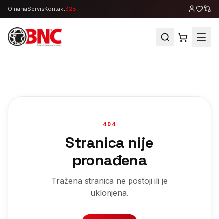
O nama
Servis
Kontakt
B2B
404
Stranica nije
pronađena
Tražena stranica ne postoji ili je
uklonjena.