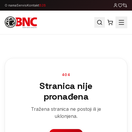
O nama
Servis
Kontakt
B2B
404
Stranica nije
pronađena
Tražena stranica ne postoji ili je
uklonjena.