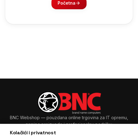
Početna
BNC Webshop
— pouzdana online trgovina za IT opremu,
gaming proizvode i profesionalnu podršku.
Kolačići i privatnost