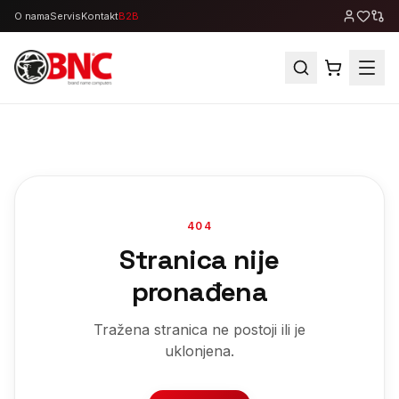
O nama
Servis
Kontakt
B2B
404
Stranica nije
pronađena
Tražena stranica ne postoji ili je
uklonjena.