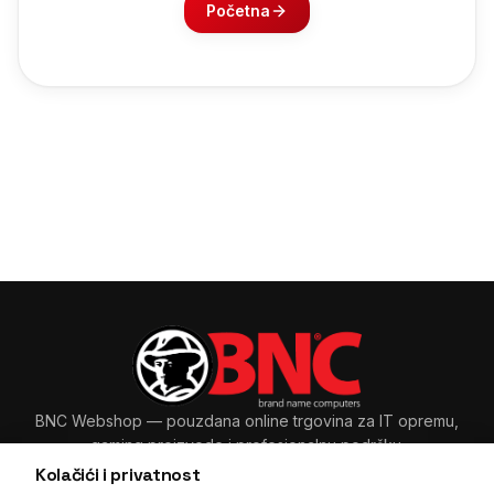
Početna
BNC Webshop
— pouzdana online trgovina za IT opremu,
gaming proizvode i profesionalnu podršku.
Kolačići i privatnost