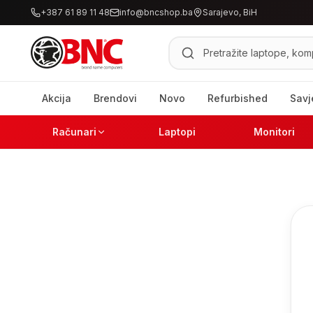
+387 61 89 11 48
info@bncshop.ba
Sarajevo, BiH
Pretraži proizvode
Akcija
Brendovi
Novo
Refurbished
Savj
Računari
Laptopi
Monitori