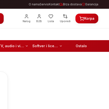
O nama
Servis
Kontakt
Brza dostava
Garancija
Korpa
Nalog
B2B
Lista
Uporedi
TV, audio i video
Softver i licence
Ostalo