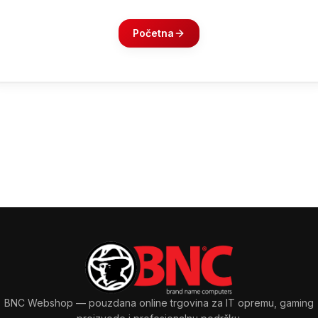
Početna
BNC Webshop
— pouzdana online trgovina za IT opremu, gaming