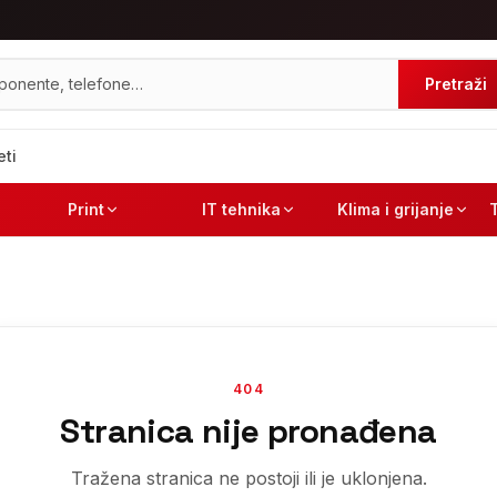
Pretraži
eti
Print
IT tehnika
Klima i grijanje
404
Stranica nije pronađena
Tražena stranica ne postoji ili je uklonjena.