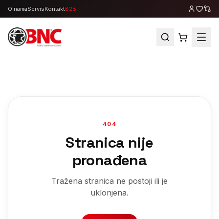
O nama
Servis
Kontakt
B2B
404
Stranica nije
pronađena
Tražena stranica ne postoji ili je
uklonjena.