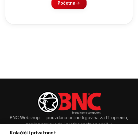
Početna
BNC Webshop
— pouzdana online trgovina za IT opremu,
gaming proizvode i profesionalnu podršku.
Kolačići i privatnost