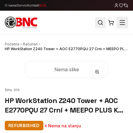
O nama
Servis
Kontakt
B2B
Početna
Računari
HP WorkStation Z240 Tower + AOC E2770PQU 27 Crni + MEEPO PLUS KM-41 set
Nema slike
Šifra:
619
HP WorkStation Z240 Tower + AOC
E2770PQU 27 Crni + MEEPO PLUS KM-
41 set
REFURBISHED
Nema na stanju