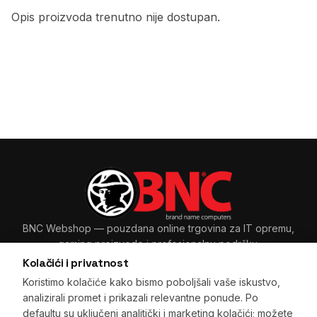
Opis proizvoda trenutno nije dostupan.
BNC Webshop
— pouzdana online trgovina za IT opremu,
gaming proizvode i profesionalnu podršku.
Kolačići i privatnost
Koristimo kolačiće kako bismo poboljšali vaše iskustvo,
analizirali promet i prikazali relevantne ponude. Po
Sarajevo, BiH
+387 33 265 465
·
+387 61 89 11 48
defaultu su uključeni analitički i marketing kolačići; možete