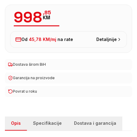
998
,
85
KM
Od
45,78 KM
/mj
na rate
Detaljnije
Dostava širom BiH
Garancija na proizvode
Povrat u roku
Opis
Specifikacije
Dostava i garancija