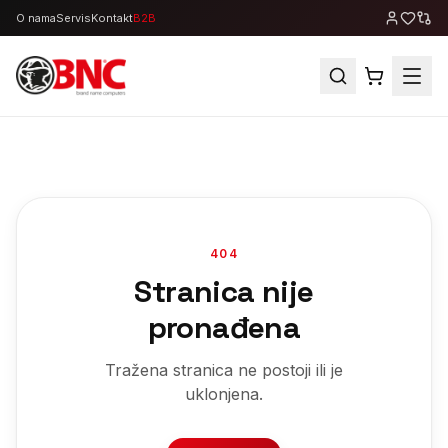
O nama
Servis
Kontakt
B2B
404
Stranica nije
pronađena
Tražena stranica ne postoji ili je
uklonjena.