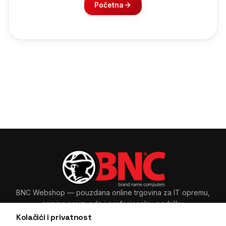
Početna
BNC Webshop
— pouzdana online trgovina za IT opremu,
gaming proizvode i profesionalnu podršku.
Kolačići i privatnost