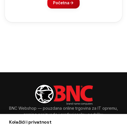
Početna
BNC Webshop
— pouzdana online trgovina za IT opremu,
gaming proizvode i profesionalnu podršku.
Kolačići i privatnost