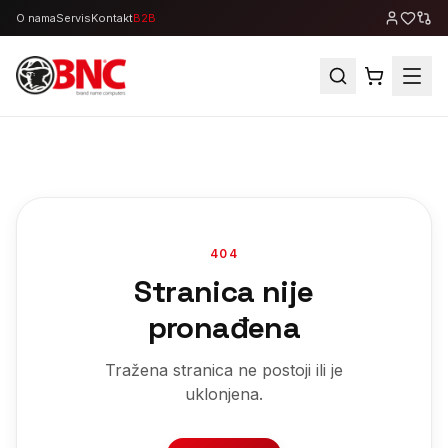
O nama
Servis
Kontakt
B2B
404
Stranica nije
pronađena
Tražena stranica ne postoji ili je
uklonjena.