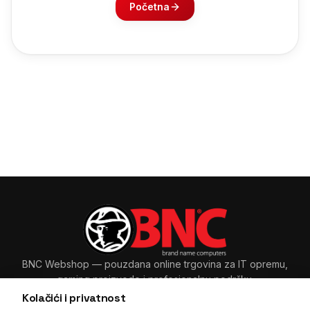
Početna
BNC Webshop
— pouzdana online trgovina za IT opremu,
gaming proizvode i profesionalnu podršku.
Kolačići i privatnost