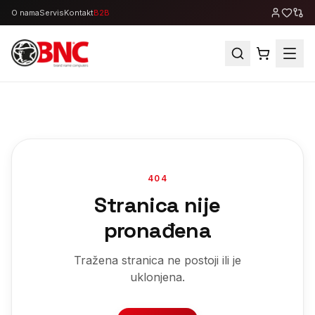
O nama
Servis
Kontakt
B2B
404
Stranica nije
pronađena
Tražena stranica ne postoji ili je
uklonjena.