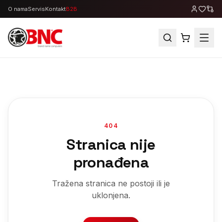
O nama
Servis
Kontakt
B2B
404
Stranica nije
pronađena
Tražena stranica ne postoji ili je
uklonjena.