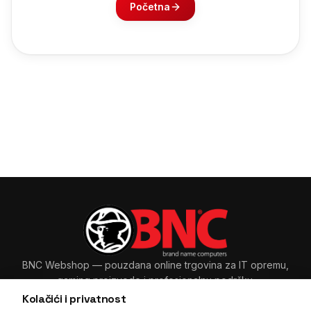
Početna
BNC Webshop
— pouzdana online trgovina za IT opremu,
gaming proizvode i profesionalnu podršku.
Kolačići i privatnost