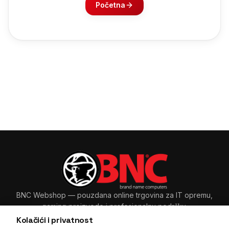
Početna
BNC Webshop
— pouzdana online trgovina za IT opremu,
gaming proizvode i profesionalnu podršku.
Kolačići i privatnost