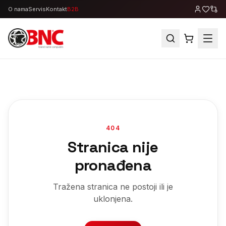
O nama
Servis
Kontakt
B2B
404
Stranica nije
pronađena
Tražena stranica ne postoji ili je
uklonjena.