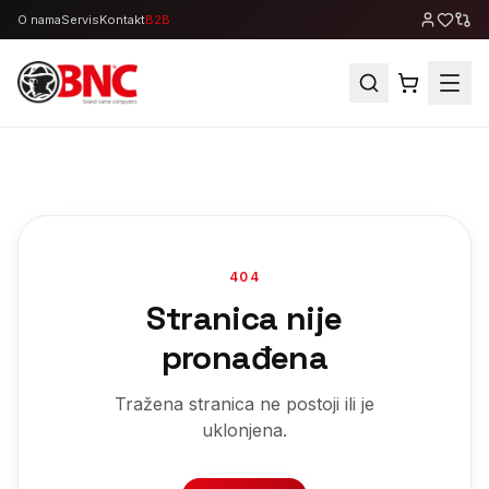
O nama
Servis
Kontakt
B2B
404
Stranica nije
pronađena
Tražena stranica ne postoji ili je
uklonjena.