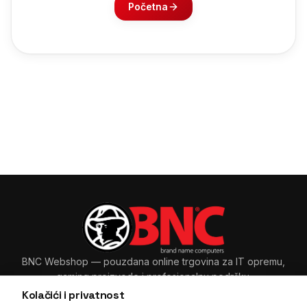
Početna
BNC Webshop
— pouzdana online trgovina za IT opremu,
gaming proizvode i profesionalnu podršku.
Kolačići i privatnost