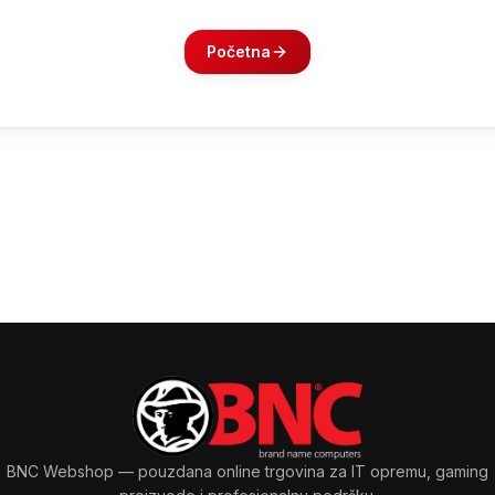
Početna
BNC Webshop
— pouzdana online trgovina za IT opremu, gaming