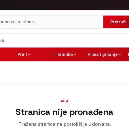
Pretraži
eti
Print
IT tehnika
Klima i grijanje
404
Stranica nije pronađena
Tražena stranica ne postoji ili je uklonjena.