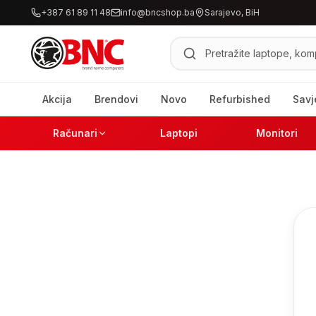
+387 61 89 11 48
info@bncshop.ba
Sarajevo, BiH
Pretraži proizvode
Akcija
Brendovi
Novo
Refurbished
Savj
Računari
Laptopi
Monitori