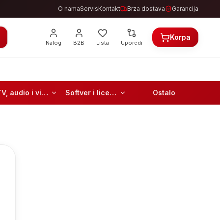
O nama
Servis
Kontakt
Brza dostava
Garancija
Korpa
Nalog
B2B
Lista
Uporedi
TV, audio i video
Softver i licence
Ostalo