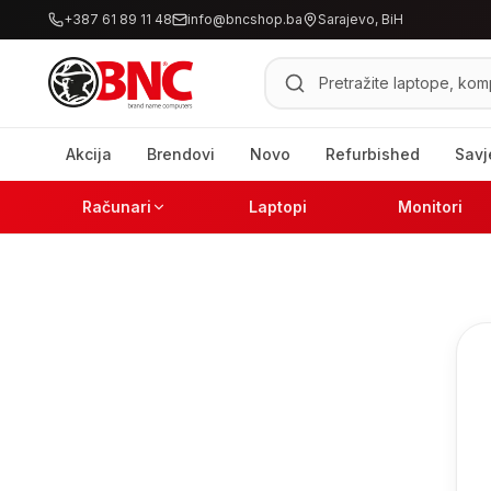
+387 61 89 11 48
info@bncshop.ba
Sarajevo, BiH
Pretraži proizvode
Akcija
Brendovi
Novo
Refurbished
Savj
Računari
Laptopi
Monitori