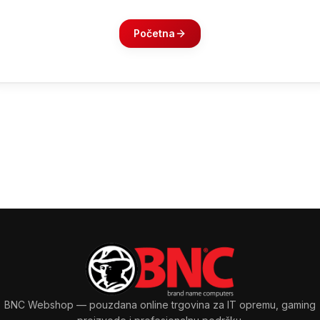
Početna
BNC Webshop
— pouzdana online trgovina za IT opremu, gaming