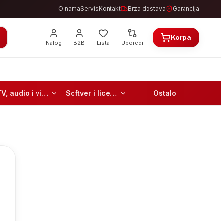
O nama
Servis
Kontakt
Brza dostava
Garancija
Korpa
Nalog
B2B
Lista
Uporedi
TV, audio i video
Softver i licence
Ostalo