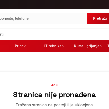
Pretraži
eti
Print
IT tehnika
Klima i grijanje
404
Stranica nije pronađena
Tražena stranica ne postoji ili je uklonjena.