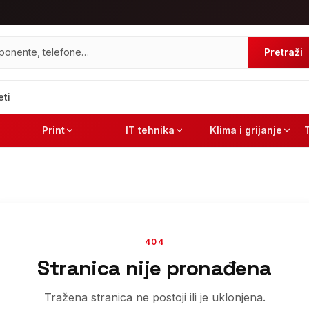
Pretraži
eti
Print
IT tehnika
Klima i grijanje
404
Stranica nije pronađena
Tražena stranica ne postoji ili je uklonjena.