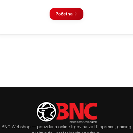
Početna
BNC Webshop
— pouzdana online trgovina za IT opremu, gaming