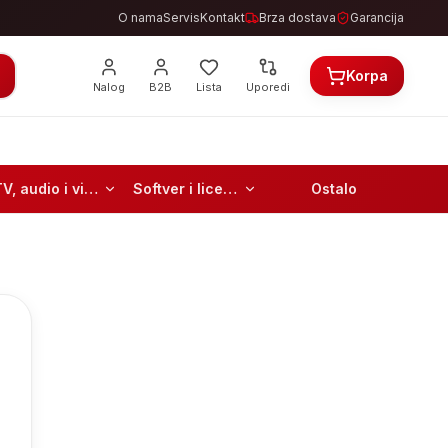
O nama
Servis
Kontakt
Brza dostava
Garancija
Korpa
Nalog
B2B
Lista
Uporedi
TV, audio i video
Softver i licence
Ostalo