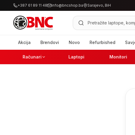
+387 61 89 11 48
info@bncshop.ba
Sarajevo, BiH
Pretraži proizvode
Akcija
Brendovi
Novo
Refurbished
Savj
Računari
Laptopi
Monitori